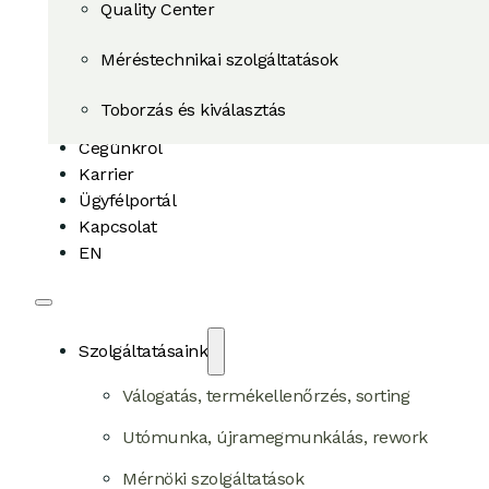
Quality Center
Méréstechnikai szolgáltatások
Toborzás és kiválasztás
Cégünkről
Karrier
Ügyfélportál
Kapcsolat
EN
Szolgáltatásaink
Válogatás, termékellenőrzés, sorting
Utómunka, újramegmunkálás, rework
Mérnöki szolgáltatások