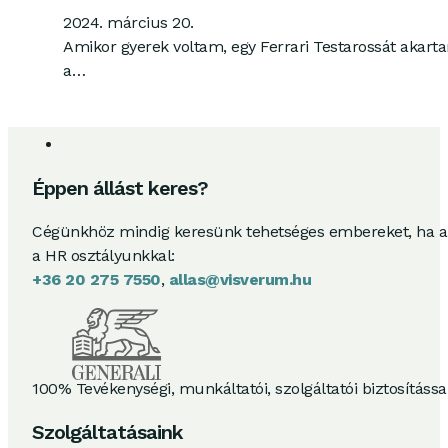
2024. március 20.
Amikor gyerek voltam, egy Ferrari Testarossát akar
a…
Éppen állást keres?
Cégünkhöz mindig keresünk tehetséges embereket, ha 
a HR osztályunkkal:
+36 20 275 7550
,
allas@visverum.hu
100% Tevékenységi, munkáltatói, szolgáltatói biztosításs
Szolgáltatásaink