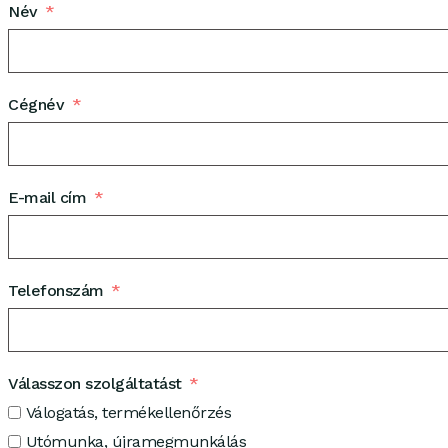
Név
Cégnév
E-mail cím
Telefonszám
Válasszon szolgáltatást
Válogatás, termékellenőrzés
Utómunka, újramegmunkálás