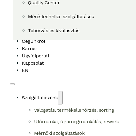
Quality Center
Méréstechnikai szolgáltatások
Toborzás és kiválasztás
Cégünkről
Karrier
Ügyfélportál
Kapcsolat
EN
Szolgáltatásaink
Válogatás, termékellenőrzés, sorting
Utómunka, újramegmunkálás, rework
Mérnöki szolgáltatások