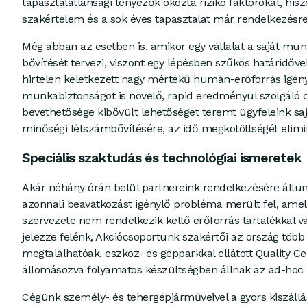
tapasztalatlansági tényezők okozta rizikó faktorokat, his
szakértelem és a sok éves tapasztalat már rendelkezésre 
Még abban az esetben is, amikor egy vállalat a saját m
bővítését tervezi, viszont egy lépésben szűkös határidőve
hirtelen keletkezett nagy mértékű humán-erőforrás igény
munkabiztonságot is növelő, rapid eredményül szolgáló 
bevethetősége kibővült lehetőséget teremt ügyfeleink sa
minőségi létszámbővítésére, az idő megkötöttségét elimi
Speciális szaktudás és technológiai ismeretek
Akár néhány órán belül partnereink rendelkezésére állun
azonnali beavatkozást igénylő probléma merült fel, amel
szervezete nem rendelkezik kellő erőforrás tartalékkal 
jelezze felénk, Akciócsoportunk szakértői az ország több
megtalálhatóak, eszköz- és gépparkkal ellátott Quality C
állomásozva folyamatos készültségben állnak az ad-hoc 
Cégünk személy- és tehergépjárműveivel a gyors kiszállási