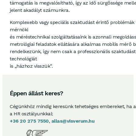
támogatás is megvalósítható, így az idő sürgőssége melle
jelent akadályt számunkra.
Komplexebb vagy speciális szaktudást érintő problémák 
mérnöki
és méréstechnikai szolgáltatásaink is azonnali megoldáss
metrológiai feladatok ellátására alkalmas mobilis mérő 
rendelkezünk, így nem csak a professzionális szaktudás
technológiát
is „házhoz visszük”.
Éppen állást keres?
Cégünkhöz mindig keresünk tehetséges embereket, ha 
a HR osztályunkkal:
+36 20 275 7550
,
allas@visverum.hu