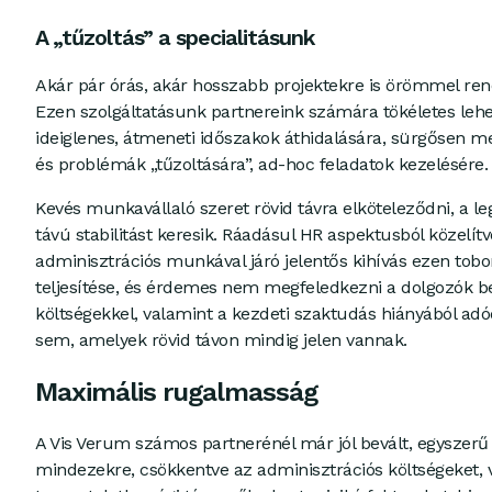
A „tűzoltás” a specialitásunk
Akár pár órás, akár hosszabb projektekre is örömmel ren
Ezen szolgáltatásunk partnereink számára tökéletes lehe
ideiglenes, átmeneti időszakok áthidalására, sürgősen 
és problémák „tűzoltására”, ad-hoc feladatok kezelésére.
Kevés munkavállaló szeret rövid távra elköteleződni, a l
távú stabilitást keresik. Ráadásul HR aspektusból közelít
adminisztrációs munkával járó jelentős kihívás ezen tobor
teljesítése, és érdemes nem megfeledkezni a dolgozók be
költségekkel, valamint a kezdeti szaktudás hiányából ad
sem, amelyek rövid távon mindig jelen vannak.
Maximális rugalmasság
A Vis Verum számos partnerénél már jól bevált, egyszerű
mindezekre, csökkentve az adminisztrációs költségeket, v