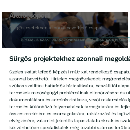
Akciócsoport
Sürgős esetekben azonnal bevethető csapat
SPECIÁLIS SZAKTUDÁS
AZONNALI MEGOLDÁS
SÜRGŐS PROJEK
Sürgős projektekhez azonnali megold
Széles skálát lefedő képzési mátrixal rendelkező csapa
azonnal bevethető. Hirtelen megnövekedett megrendelési
szűkös szállítási határidők biztosítására, beszállítói alap
termékek minőségügyi problémáinak ellenőrzésére és u
dokumentálásra és adminisztrálásra, vevői reklamációs ig
termelés különböző folyamatainak támogatására és fejle
összeszerelésére és csomagolására, raktározási és logiszt
elvégzésére, valamint jelentős tapasztalatunknak és sz
köszönhetően specialistáink még további számos terület