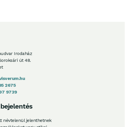
udvar Irodaház
oroksári út 48.
et
visverum.hu
95 2675
797 9739
-bejelentés
t névtelenül jelenthetnek