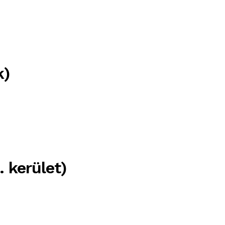
k)
 kerület)