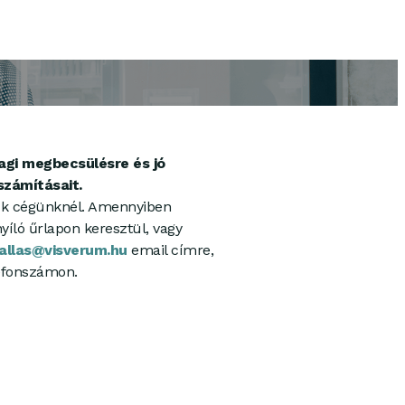
agi megbecsülésre és jó
számításait.
ljuk cégünknél. Amennyiben
yíló űrlapon keresztül, vagy
allas@visverum.hu
email címre,
efonszámon.