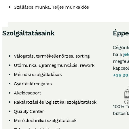
Szállásos munka, Teljes munkaidős
Szolgáltatásaink
Éppe
Cégünk
ha a
je
Válogatás, termékellenőrzés, sorting
megfele
Utómunka, újramegmunkálás, rework
kapcsol
Mérnöki szolgáltatások
+36 20
Gyártástámogatás
Akciócsoport
Raktározási és logisztikai szolgáltatások
100% Te
Quality Center
biztosí
Méréstechnikai szolgáltatások