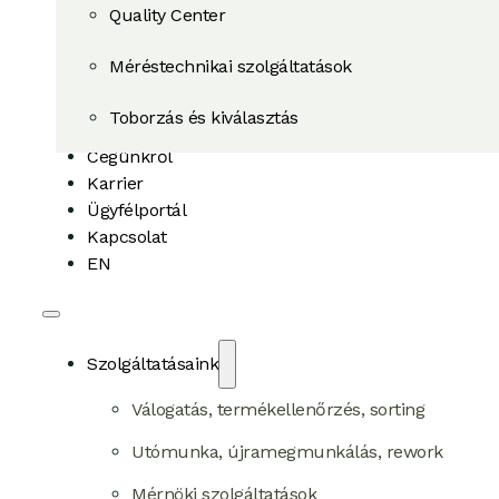
Quality Center
Méréstechnikai szolgáltatások
Toborzás és kiválasztás
Cégünkről
Karrier
Ügyfélportál
Kapcsolat
EN
Szolgáltatásaink
Válogatás, termékellenőrzés, sorting
Utómunka, újramegmunkálás, rework
Mérnöki szolgáltatások