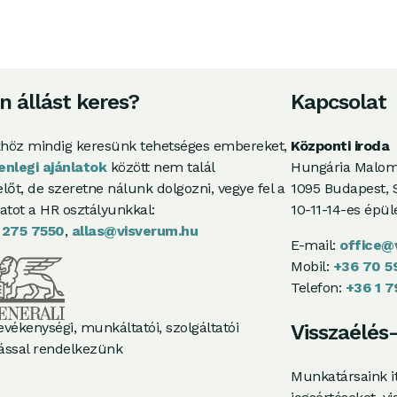
n állást keres?
Kapcsolat
höz mindig keresünk tehetséges embereket,
Központi iroda
lenlegi ajánlatok
között nem talál
Hungária Malom
lőt, de szeretne nálunk dolgozni, vegye fel a
1095 Budapest, S
atot a HR osztályunkkal:
10-11-14-es épül
 275 7550
,
allas@visverum.hu
E-mail:
office@
Mobil:
+36 70 5
Telefon:
+36 1 
vékenységi, munkáltatói, szolgáltatói
Visszaélés
tással rendelkezünk
Munkatársaink it