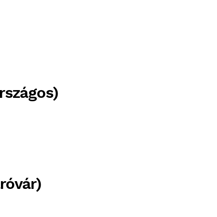
rszágos)
róvár)