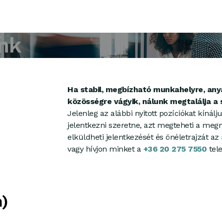
ink
Ha stabil, megbízható munkahelyre, any
közösségre vágyik, nálunk megtalálja a 
Jelenleg az alábbi nyitott pozíciókat kíná
jelentkezni szeretne, azt megteheti a megn
elküldheti jelentkezését és önéletrajzát az
vagy hívjon minket a
+36 20 275 7550
tel
n)