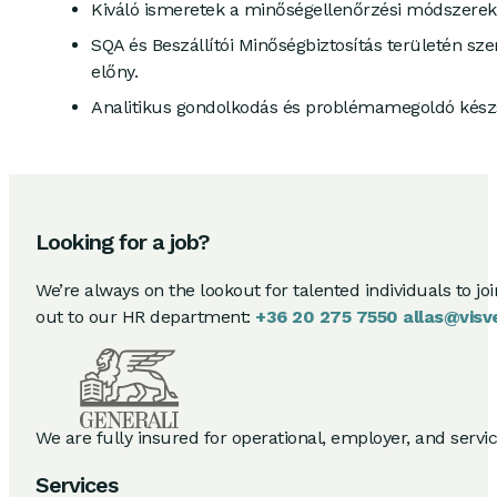
Kiváló ismeretek a minőségellenőrzési módszerek
SQA és Beszállítói Minőségbiztosítás területén sze
előny.
Analitikus gondolkodás és problémamegoldó kész
Looking for a job?
We’re always on the lookout for talented individuals to jo
out to our HR department:
+36 20 275 7550
allas@visv
We are fully insured for operational, employer, and service 
Services