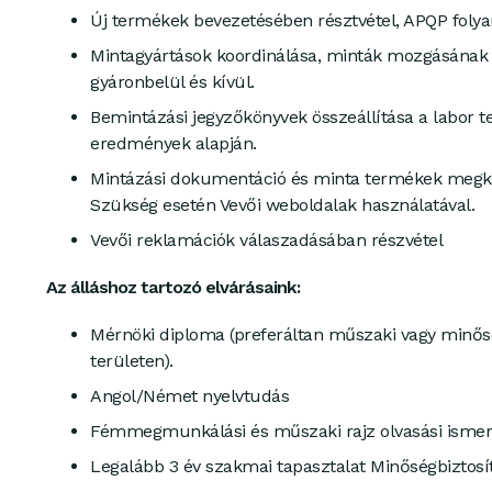
Új termékek bevezetésében résztvétel, APQP foly
Mintagyártások koordinálása, minták mozgásána
gyáronbelül és kívül.
Bemintázási jegyzőkönyvek összeállítása a labor t
eredmények alapján.
Mintázási dokumentáció és minta termékek megk
Szükség esetén Vevői weboldalak használatával.
Vevői reklamációk válaszadásában részvétel
Az álláshoz tartozó elvárásaink:
Mérnöki diploma (preferáltan műszaki vagy minősé
területen).
Angol/Német nyelvtudás
Fémmegmunkálási és műszaki rajz olvasási ismer
Legalább 3 év szakmai tapasztalat Minőségbiztosít